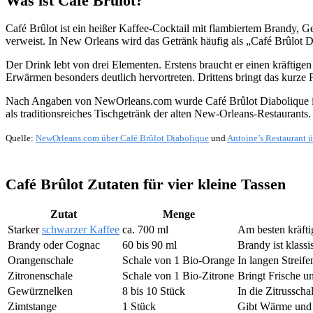
Was ist Café Brûlot?
Café Brûlot ist ein heißer Kaffee-Cocktail mit flambiertem Brandy,
verweist. In New Orleans wird das Getränk häufig als „Café Brûlot Di
Der Drink lebt von drei Elementen. Erstens braucht er einen kräftig
Erwärmen besonders deutlich hervortreten. Drittens bringt das kurz
Nach Angaben von NewOrleans.com wurde Café Brûlot Diabolique im sp
als traditionsreiches Tischgetränk der alten New-Orleans-Restaurants.
Quelle:
NewOrleans.com über
Café Brûlot Diabolique
und
Antoine’s Restaurant ü
Café Brûlot Zutaten für vier kleine Tassen
Zutat
Menge
Starker
schwarzer Kaffee
ca. 700 ml
Am besten kräfti
Brandy oder Cognac
60 bis 90 ml
Brandy ist klassi
Orangenschale
Schale von 1 Bio-Orange
In langen Streife
Zitronenschale
Schale von 1 Bio-Zitrone
Bringt Frische u
Gewürznelken
8 bis 10 Stück
In die Zitrusscha
Zimtstange
1 Stück
Gibt Wärme und 