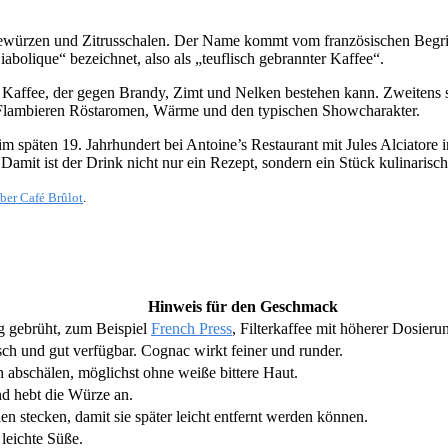
 Gewürzen und Zitrusschalen. Der Name kommt vom französischen Begri
abolique“ bezeichnet, also als „teuflisch gebrannter Kaffee“.
en Kaffee, der gegen Brandy, Zimt und Nelken bestehen kann. Zweitens 
e Flambieren Röstaromen, Wärme und den typischen Showcharakter.
äten 19. Jahrhundert bei Antoine’s Restaurant mit Jules Alciatore in
 Damit ist der Drink nicht nur ein Rezept, sondern ein Stück kulinarisc
ber Café Brûlot
.
Hinweis für den Geschmack
g gebrüht, zum Beispiel
French Press
, Filterkaffee mit höherer Dosier
sch und gut verfügbar. Cognac wirkt feiner und runder.
n abschälen, möglichst ohne weiße bittere Haut.
nd hebt die Würze an.
len stecken, damit sie später leicht entfernt werden können.
leichte Süße.