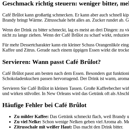
Geschmack richtig steuern: weniger bitter, m
Café Brûlot kann großartig schmecken. Er kann aber auch schnell kippe
Brandy bringt Wärme. Zitrusschale hebt alles an. Zucker rundet ab. G
Wenn der Drink zu bitter schmeckt, lag es meist an drei Dingen: zu v
nicht zu lange ziehen. Wenn der Café Brûlot zu scharf wirkt, reduzi
Für mehr Dessertcharakter kann ein kleiner Schuss Orangenlikör einges
Kaffee und Zitrus. Gerade nach einem üppigen Essen wirkt die trocken
Servieren: Wann passt Café Brûlot?
Café Brûlot passt am besten nach dem Essen. Besonders gut funktioni
Schokoladenkuchen passen hervorragend. Der Drink ist warm, aromati
Servieren Sie Café Brûlot in kleinen Tassen. Große Kaffeebecher wi
und wirken stilvoller. In New Orleans wird das Getränk oft als Absc
Häufige Fehler bei Café Brûlot
Zu milder Kaffee:
Das Getränk schmeckt flach, weil Brandy 
Zu viel Nelke:
Schon wenige Nelken geben viel Aroma ab. Mehr 
Zitrusschale mit weißer Haut:
Das macht den Drink bitter.