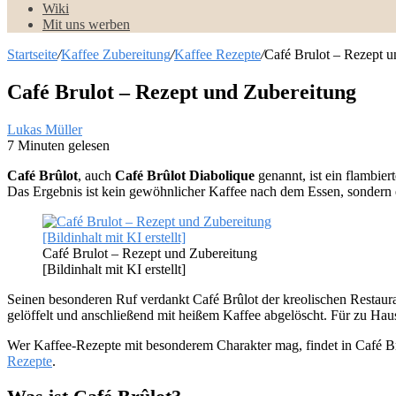
Wiki
Mit uns werben
Startseite
/
Kaffee Zubereitung
/
Kaffee Rezepte
/
Café Brulot – Rezept u
Café Brulot – Rezept und Zubereitung
Lukas Müller
7 Minuten gelesen
Café Brûlot
, auch
Café Brûlot Diabolique
genannt, ist ein flambie
Das Ergebnis ist kein gewöhnlicher Kaffee nach dem Essen, sondern 
Café Brulot – Rezept und Zubereitung
[Bildinhalt mit KI erstellt]
Seinen besonderen Ruf verdankt Café Brûlot der kreolischen Restaura
gelöffelt und anschließend mit heißem Kaffee abgelöscht. Für zu Hause
Wer Kaffee-Rezepte mit besonderem Charakter mag, findet in Café Br
Rezepte
.