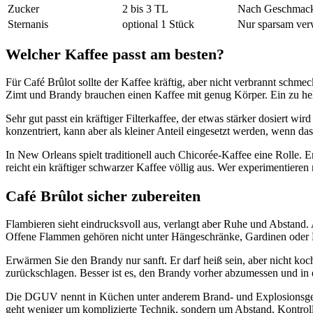
Zucker
2 bis 3 TL
Nach Geschmack 
Sternanis
optional 1 Stück
Nur sparsam verw
Welcher Kaffee passt am besten?
Für Café Brûlot sollte der Kaffee kräftig, aber nicht verbrannt schmec
Zimt und Brandy brauchen einen Kaffee mit genug Körper. Ein zu hel
Sehr gut passt ein kräftiger Filterkaffee, der etwas stärker dosiert 
konzentriert, kann aber als kleiner Anteil eingesetzt werden, wenn da
In New Orleans spielt traditionell auch Chicorée-Kaffee eine Rolle. Er
reicht ein kräftiger schwarzer Kaffee völlig aus. Wer experimentiere
Café Brûlot sicher zubereiten
Flambieren sieht eindrucksvoll aus, verlangt aber Ruhe und Abstand. 
Offene Flammen gehören nicht unter Hängeschränke, Gardinen oder 
Erwärmen Sie den Brandy nur sanft. Er darf heiß sein, aber nicht ko
zurückschlagen. Besser ist es, den Brandy vorher abzumessen und in 
Die DGUV nennt in Küchen unter anderem Brand- und Explosionsgefä
geht weniger um komplizierte Technik, sondern um Abstand, Kontroll