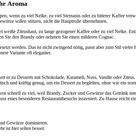
ehr Aroma
n, wenn zu viel Nelke, zu viel Sternanis oder zu bitterer Kaffee verwe
ewürze sollen stützen, nicht die Hauptrolle übernehmen.
iel weiße Zitrushaut, zu lange gezogener Kaffee oder zu viel Nelke. En
eren Sie den Brandy oder nehmen Sie einen milderen Cognac.
etzt werden. Das ist nicht zwingend nötig, passt aber zum Stil vieler h
ere Variante oft eleganter.
ert er zu Desserts mit Schokolade, Karamell, Nuss, Vanille oder Zitr
sch und kräftig genug, um ein Dessert zu begleiten, ohne wie ein nor
rken schnell zu viel, weil Brandy, Zucker und Gewürze das Getränk in
hluss eines besonderen Restaurantbesuchs inszeniert. Zu Hause reicht e
und Gewürze dominieren.
ist hier selten besser.