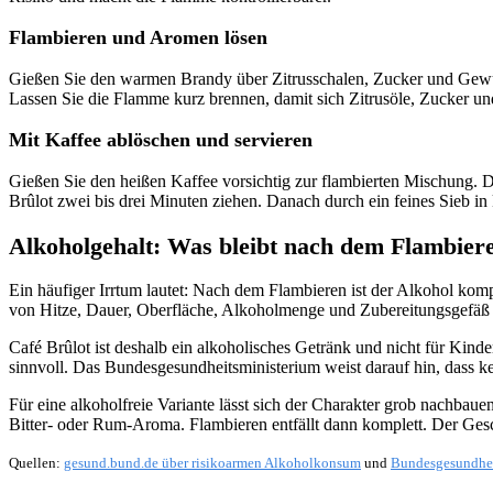
Flambieren und Aromen lösen
Gießen Sie den warmen Brandy über Zitrusschalen, Zucker und Gewür
Lassen Sie die Flamme kurz brennen, damit sich Zitrusöle, Zucker u
Mit Kaffee ablöschen und servieren
Gießen Sie den heißen Kaffee vorsichtig zur flambierten Mischung. Di
Brûlot zwei bis drei Minuten ziehen. Danach durch ein feines Sieb in
Alkoholgehalt: Was bleibt nach dem Flambier
Ein häufiger Irrtum lautet: Nach dem Flambieren ist der Alkohol kompl
von Hitze, Dauer, Oberfläche, Alkoholmenge und Zubereitungsgefäß 
Café Brûlot ist deshalb ein alkoholisches Getränk und nicht für Kind
sinnvoll. Das Bundesgesundheitsministerium weist darauf hin, dass ke
Für eine alkoholfreie Variante lässt sich der Charakter grob nachba
Bitter- oder Rum-Aroma. Flambieren entfällt dann komplett. Der Gesc
Quellen:
gesund.bund.de über risikoarmen Alkoholkonsum
und
Bundesgesundhei