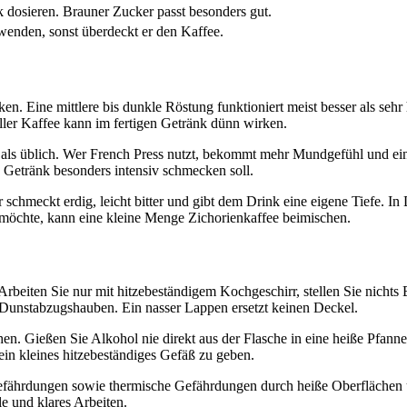
dosieren. Brauner Zucker passt besonders gut.
enden, sonst überdeckt er den Kaffee.
ken. Eine mittlere bis dunkle Röstung funktioniert meist besser als sehr 
ler Kaffee kann im fertigen Getränk dünn wirken.
wird als üblich. Wer French Press nutzt, bekommt mehr Mundgefühl und ei
s Getränk besonders intensiv schmecken soll.
 schmeckt erdig, leicht bitter und gibt dem Drink eine eigene Tiefe. In 
n möchte, kann eine kleine Menge Zichorienkaffee beimischen.
Arbeiten Sie nur mit hitzebeständigem Kochgeschirr, stellen Sie nichts
Dunstabzugshauben. Ein nasser Lappen ersetzt keinen Deckel.
chen. Gießen Sie Alkohol nie direkt aus der Flasche in eine heiße Pfa
ein kleines hitzebeständiges Gefäß zu geben.
hrdungen sowie thermische Gefährdungen durch heiße Oberflächen und
e und klares Arbeiten.