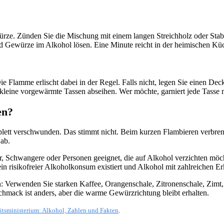
ze. Zünden Sie die Mischung mit einem langen Streichholz oder Stabf
nd Gewürze im Alkohol lösen. Eine Minute reicht in der heimischen Küc
e Flamme erlischt dabei in der Regel. Falls nicht, legen Sie einen Dec
 kleine vorgewärmte Tassen abseihen. Wer möchte, garniert jede Tasse 
en?
ett verschwunden. Das stimmt nicht. Beim kurzen Flambieren verbrennt e
ab.
er, Schwangere oder Personen geeignet, die auf Alkohol verzichten möc
in risikofreier Alkoholkonsum existiert und Alkohol mit zahlreichen E
uen: Verwenden Sie starken Kaffee, Orangenschale, Zitronenschale, Zim
hmack ist anders, aber die warme Gewürzrichtung bleibt erhalten.
tsministerium: Alkohol, Zahlen und Fakten
.