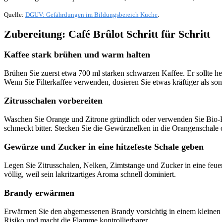
Quelle:
DGUV: Gefährdungen im Bildungsbereich Küche
.
Zubereitung: Café Brûlot Schritt für Schritt
Kaffee stark brühen und warm halten
Brühen Sie zuerst etwa 700 ml starken schwarzen Kaffee. Er sollte heiß
Wenn Sie Filterkaffee verwenden, dosieren Sie etwas kräftiger als sons
Zitrusschalen vorbereiten
Waschen Sie Orange und Zitrone gründlich oder verwenden Sie Bio-Frü
schmeckt bitter. Stecken Sie die Gewürznelken in die Orangenschale 
Gewürze und Zucker in eine hitzefeste Schale geben
Legen Sie Zitrusschalen, Nelken, Zimtstange und Zucker in eine feuer
völlig, weil sein lakritzartiges Aroma schnell dominiert.
Brandy erwärmen
Erwärmen Sie den abgemessenen Brandy vorsichtig in einem kleinen 
Risiko und macht die Flamme kontrollierbarer.