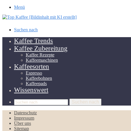
Menü
Suchen nach
Kaffee Trends
Kaffee Zubereitung
Kaffee Rezepte
Kaffeemaschinen
Kaffeesorten
Espresso
Kaffeebohnen
Kaffeepads
Wissenswert
Suchen nach
Datenschutz
Impressum
Über uns
Sitemap