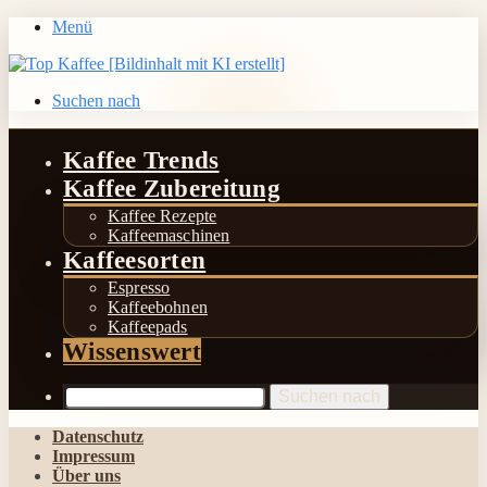
Menü
Suchen nach
Kaffee Trends
Kaffee Zubereitung
Kaffee Rezepte
Kaffeemaschinen
Kaffeesorten
Espresso
Kaffeebohnen
Kaffeepads
Wissenswert
Suchen nach
Datenschutz
Impressum
Über uns