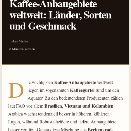
Kaffee-Anbaugebiete
weltweit: Länder, Sorten
und Geschmack
Lukas Müller
8 Minuten gelesen
D
Kaffee-Anbaugebiete weltweit
ie wichtigsten
Kaffeegürtel
liegen im sogenannten
rund um den
Äquator. Zu den bedeutendsten Produzenten zählen
Brasilien, Vietnam und Kolumbien
laut FAO vor allem
.
Arabica wächst tendenziell besser in höheren, kühleren
Lagen, während Robusta heißere und tiefere Anbaugebiete
Breitengrad,
besser verträgt. Genau diese Mischung aus