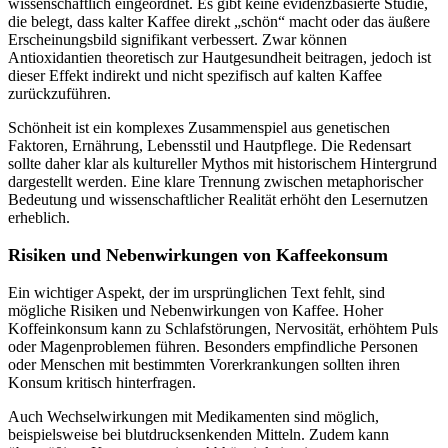
wissenschaftlich eingeordnet. Es gibt keine evidenzbasierte Studie,
die belegt, dass kalter Kaffee direkt „schön“ macht oder das äußere
Erscheinungsbild signifikant verbessert. Zwar können
Antioxidantien theoretisch zur Hautgesundheit beitragen, jedoch ist
dieser Effekt indirekt und nicht spezifisch auf kalten Kaffee
zurückzuführen.
Schönheit ist ein komplexes Zusammenspiel aus genetischen
Faktoren, Ernährung, Lebensstil und Hautpflege. Die Redensart
sollte daher klar als kultureller Mythos mit historischem Hintergrund
dargestellt werden. Eine klare Trennung zwischen metaphorischer
Bedeutung und wissenschaftlicher Realität erhöht den Lesernutzen
erheblich.
Risiken und Nebenwirkungen von Kaffeekonsum
Ein wichtiger Aspekt, der im ursprünglichen Text fehlt, sind
mögliche Risiken und Nebenwirkungen von Kaffee. Hoher
Koffeinkonsum kann zu Schlafstörungen, Nervosität, erhöhtem Puls
oder Magenproblemen führen. Besonders empfindliche Personen
oder Menschen mit bestimmten Vorerkrankungen sollten ihren
Konsum kritisch hinterfragen.
Auch Wechselwirkungen mit Medikamenten sind möglich,
beispielsweise bei blutdrucksenkenden Mitteln. Zudem kann