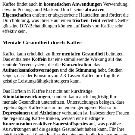
Kaffee findet auch in
kosmetischen Anwendungen
Verwendung,
etwa in Peelings und Masken. Durch seine
abrasiven
Eigenschaften
entfernt er abgestorbene Hautzellen und fördert die
Durchblutung, was Ihrer Haut einen
frischen Teint
verleiht. Selbst
günstige DIY-Behandlungen können auf Basis von Kaffee sehr
effektiv sein.
Mentale Gesundheit durch Kaffee
Kaffee kann erheblich zu Ihrer
mentalen Gesundheit
beitragen.
Das enthaltene
Koffein
hat eine stimulierende Wirkung auf das
zentrale Nervensystem, die die
Konzentration
, das
Aufmerksamkeitsvermögen
und die
Stimmung
hebt. Studien
zeigen, dass der Konsum von 2-3 Tassen Kaffee pro Tag Ihre
geistige Leistungsfähigkeit steigern kann.
Das Koffein in Kaffee hat nicht nur kurzfristige
Stimulationswirkungen
, sondern kann auch langfristig Ihre
mentale Gesundheit unterstützen. Untersuchungen belegen, dass
regelmäßiger Kaffeekonsum mit einem geringeren Risiko für
Depressionen
und
Alzheimer
verbunden ist. Insbesondere Frauen,
die regelmäßig Kaffee trinken, weisen eine niedrigere
Konzentration reaktiver Sauerstoffspezies
auf, was positive
Auswirkungen auf die geistige Gesundheit haben kann. Für Ihre
geistige Fitness könnte Kaffee also eine wertvolle Ergänzung sein.