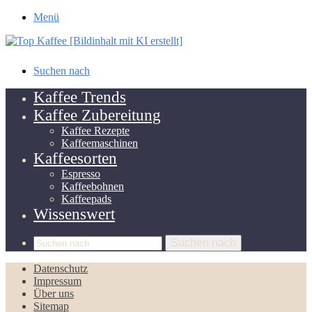
Menü
Suchen nach
Kaffee Trends
Kaffee Zubereitung
Kaffee Rezepte
Kaffeemaschinen
Kaffeesorten
Espresso
Kaffeebohnen
Kaffeepads
Wissenswert
Suchen nach
Datenschutz
Impressum
Über uns
Sitemap