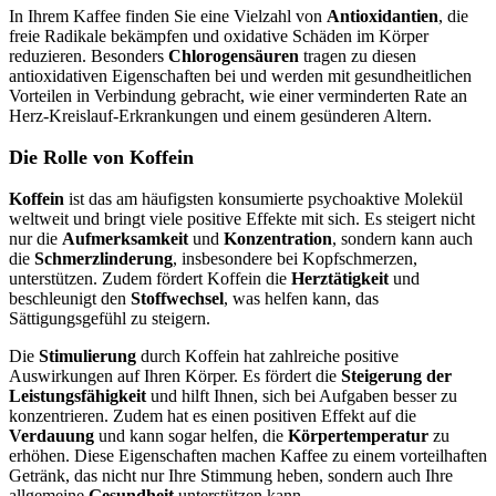
In Ihrem Kaffee finden Sie eine Vielzahl von
Antioxidantien
, die
freie Radikale bekämpfen und oxidative Schäden im Körper
reduzieren. Besonders
Chlorogensäuren
tragen zu diesen
antioxidativen Eigenschaften bei und werden mit gesundheitlichen
Vorteilen in Verbindung gebracht, wie einer verminderten Rate an
Herz-Kreislauf-Erkrankungen und einem gesünderen Altern.
Die Rolle von Koffein
Koffein
ist das am häufigsten konsumierte psychoaktive Molekül
weltweit und bringt viele positive Effekte mit sich. Es steigert nicht
nur die
Aufmerksamkeit
und
Konzentration
, sondern kann auch
die
​Schmerzlinderung
, insbesondere bei Kopfschmerzen,
unterstützen. Zudem fördert Koffein die
Herztätigkeit
und
beschleunigt den
Stoffwechsel
, was helfen kann, das
Sättigungsgefühl zu steigern.
Die
Stimulierung
durch Koffein hat zahlreiche positive
Auswirkungen auf Ihren Körper. Es fördert die
Steigerung der
Leistungsfähigkeit
und hilft Ihnen, sich bei Aufgaben besser zu
konzentrieren. Zudem hat es einen positiven Effekt auf die
Verdauung
und kann sogar helfen, die
Körpertemperatur
zu
erhöhen. Diese Eigenschaften machen Kaffee zu einem vorteilhaften
Getränk, das nicht nur Ihre Stimmung heben, sondern auch Ihre
allgemeine
Gesundheit
unterstützen kann.