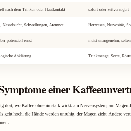
nell nach dem Trinken oder Hautkontakt
sofort oder zeitverzögert
z, Nesselsucht, Schwellungen, Atemnot
Herzrasen, Nervosität, S
aber potenziell ernst
meist unangenehm, selten
logische Abklärung
Trinkmenge, Sorte, Röstu
 Symptome einer Kaffeeunvertr
äufig dort, wo Kaffee ohnehin stark wirkt: am Nervensystem, am Mage
ls geht hoch, die Hände werden unruhig, der Magen zieht. Andere ve
nnen.