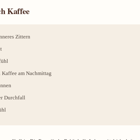
h Kaffee
nneres Zittern
t
fühl
i Kaffee am Nachmittag
ennen
r Durchfall
ühl