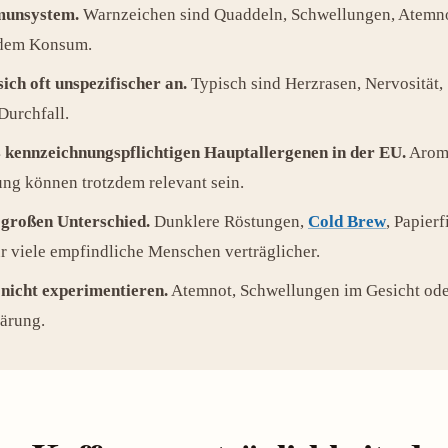
mmunsystem.
Warnzeichen sind Quaddeln, Schwellungen, Atemno
 dem Konsum.
ich oft unspezifischer an.
Typisch sind Herzrasen, Nervosität,
Durchfall.
4 kennzeichnungspflichtigen Hauptallergenen in der EU.
Aroma
ung können trotzdem relevant sein.
 großen Unterschied.
Dunklere Röstungen,
Cold Brew
, Papierf
ür viele empfindliche Menschen verträglicher.
nicht experimentieren.
Atemnot, Schwellungen im Gesicht oder
lärung.