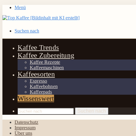
Menü
Suchen nach
Kaffee Trends
Kaffee Zubereitung
Kaffee Rezepte
Kaffeemaschinen
Kaffeesorten
Espresso
Kaffeebohnen
Kaffeepads
Wissenswert
Suchen nach
Datenschutz
Impressum
Über uns