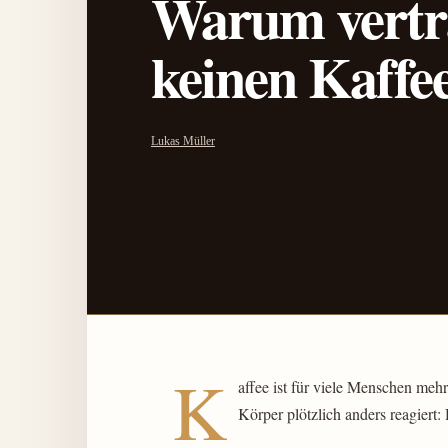
Warum vertr
keinen Kaffe
Lukas Müller
K
affee ist für viele Menschen mehr
Körper plötzlich anders reagiert: