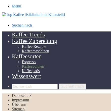
Menü
Suchen nach
Kaffee Trends
Kaffee Zubereitung
Kaffee Rezepte
Kaffeemaschinen
Kaffeesorten
Espresso
Kaffeebohnen
Kaffeepads
Wissenswert
Suchen nach
Datenschutz
Impressum
Über uns
Sitemap