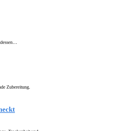
attdessen…
nde Zubereitung.
meckt