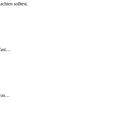
chten solltest.
 fast…
, was…