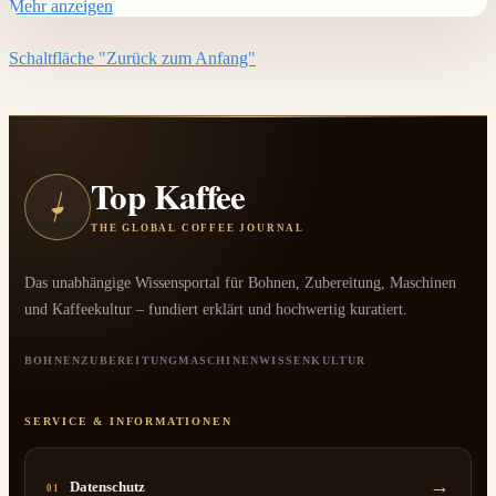
Mehr anzeigen
Schaltfläche "Zurück zum Anfang"
Top Kaffee
◒
THE GLOBAL COFFEE JOURNAL
Das unabhängige Wissensportal für Bohnen, Zubereitung, Maschinen
und Kaffeekultur – fundiert erklärt und hochwertig kuratiert.
BOHNEN
ZUBEREITUNG
MASCHINEN
WISSEN
KULTUR
SERVICE & INFORMATIONEN
→
Datenschutz
01