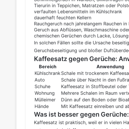
Tierurin in Teppichen, Matratzen oder Polst
verfaulten Lebensmitteln im Kühlschrank
dauerhaft feuchten Kellern
Rauchgeruch nach jahrelangem Rauchen in
Geruch aus Abflüssen, Waschmaschine oder
chemischen Gerüchen durch Lacke, Lösungs
In solchen Fällen sollte die Ursache besei
Geruchsbeseitigung und bloßer Duftüberde
Kaffeesatz gegen Gerüche: A
Bereich
Anwendung
Kühlschrank
Schale mit trockenem Kaffeesat
Auto
Schale über Nacht in den Fußra
Schuhe
Kaffeesatz in Stoffbeutel oder T
Wohnung
Mehrere Schalen im Raum verte
Mülleimer
Dünn auf den Boden oder Bioab
Hände
Mit Kaffeesatz einreiben und a
Was ist besser gegen Gerüche:
Kaffeesatz ist praktisch, weil er in vielen 