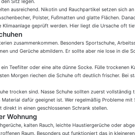
 den Sitz legen.
selten ausreichend. Nikotin und Rauchpartikel setzen sich 
 Aschenbecher, Polster, Fußmatten und glatte Flächen. Dana
Klimaanlage geprüft werden. Hier liegt die Ursache oft tief
Schuhen
kterien zusammenkommen. Besonders Sportschuhe, Arbeitss
en und Gerüche abmildern. Er sollte aber nie lose in die S
 ein Teefilter oder eine alte dünne Socke. Fülle trockenen K
sten Morgen riechen die Schuhe oft deutlich frischer. Bei 
Schuhe trocken sind. Nasse Schuhe sollten zuerst vollständi
Material dafür geeignet ist. Wer regelmäßig Probleme mit 
 direkt in einen geschlossenen Schrank stellen.
der Wohnung
erüche, kalten Rauch, leichte Haustiergerüche oder abgest
troffenen Raum. Besonders gut funktioniert das in kleiner