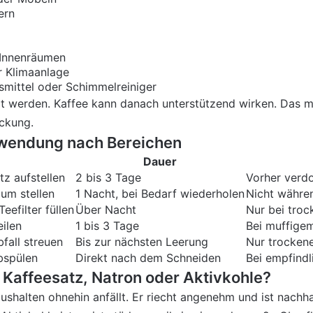
ern
 Innenräumen
 Klimaanlage
mittel oder Schimmelreiniger
tigt werden. Kaffee kann danach unterstützend wirken. Das
ckung.
nwendung nach Bereichen
Dauer
z aufstellen
2 bis 3 Tage
Vorher verdo
um stellen
1 Nacht, bei Bedarf wiederholen
Nicht währen
eefilter füllen
Über Nacht
Nur bei tro
ilen
1 bis 3 Tage
Bei muffigem
fall streuen
Bis zur nächsten Leerung
Nur trocken
bspülen
Direkt nach dem Schneiden
Bei empfindl
 Kaffeesatz, Natron oder Aktivkohle?
Haushalten ohnehin anfällt. Er riecht angenehm und ist nachha