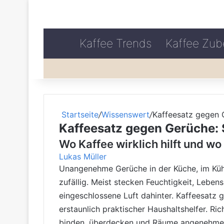
Kaffee Trends
Kaffee Zub
Startseite
/
Wissenswert
/
Kaffeesatz gegen G
Kaffeesatz gegen Gerüche: S
Wo Kaffee wirklich hilft und wo
Lukas Müller
Unangenehme Gerüche in der Küche, im Kühl
zufällig. Meist stecken Feuchtigkeit, Leben
eingeschlossene Luft dahinter. Kaffeesatz 
erstaunlich praktischer Haushaltshelfer. Ri
binden, überdecken und Räume angenehmer 