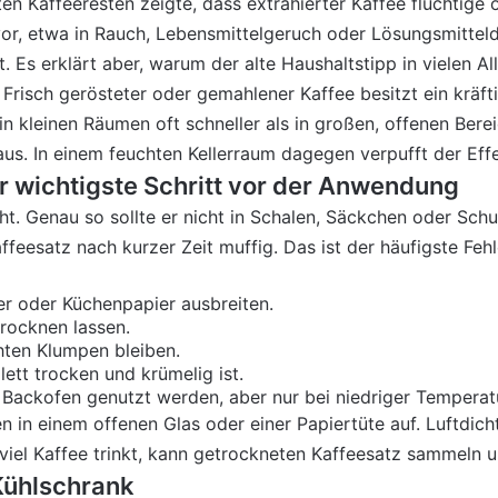
en Kaffeeresten zeigte, dass extrahierter Kaffee flüchtig
or, etwa in Rauch, Lebensmittelgeruch oder Lösungsmittel
. Es erklärt aber, warum der alte Haushaltstipp in vielen Al
Frisch gerösteter oder gemahlener Kaffee besitzt ein kräf
n kleinen Räumen oft schneller als in großen, offenen Bere
aus. In einem feuchten Kellerraum dagegen verpufft der Effe
er wichtigste Schritt vor der Anwendung
t. Genau so sollte er nicht in Schalen, Säckchen oder Schu
feesatz nach kurzer Zeit muffig. Das ist der häufigste Feh
er oder Küchenpapier ausbreiten.
trocknen lassen.
hten Klumpen bleiben.
tt trocken und krümelig ist.
Backofen genutzt werden, aber nur bei niedriger Temperatu
n einem offenen Glas oder einer Papiertüte auf. Luftdichte
viel Kaffee trinkt, kann getrockneten Kaffeesatz sammeln 
Kühlschrank