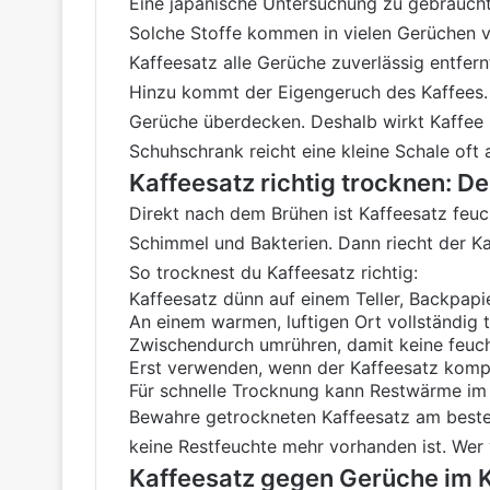
Eine japanische Untersuchung zu gebraucht
Solche Stoffe kommen in vielen Gerüchen v
Kaffeesatz alle Gerüche zuverlässig entfernt
Hinzu kommt der Eigengeruch des Kaffees. 
Gerüche überdecken. Deshalb wirkt Kaffee i
Schuhschrank reicht eine kleine Schale oft 
Kaffeesatz richtig trocknen: D
Direkt nach dem Brühen ist Kaffeesatz feuch
Schimmel und Bakterien. Dann riecht der Kaf
So trocknest du Kaffeesatz richtig:
Kaffeesatz dünn auf einem Teller, Backpapi
An einem warmen, luftigen Ort vollständig 
Zwischendurch umrühren, damit keine feuc
Erst verwenden, wenn der Kaffeesatz komple
Für schnelle Trocknung kann Restwärme im 
Bewahre getrockneten Kaffeesatz am besten i
keine Restfeuchte mehr vorhanden ist. Wer 
Kaffeesatz gegen Gerüche im 