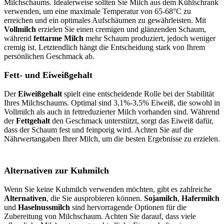
Milchschaums. Idealerweise sollten Sie Milch aus dem Kühlschrank
verwenden, um eine maximale Temperatur von 65-68°C zu
erreichen und ein optimales Aufschäumen zu gewährleisten. Mit
Vollmilch
erzielen Sie einen cremigen und glänzenden Schaum,
während
fettarme Milch
mehr Schaum produziert, jedoch weniger
cremig ist. Letztendlich hängt die Entscheidung stark von Ihrem
persönlichen Geschmack ab.
Fett- und Eiweißgehalt
Der
Eiweißgehalt
spielt eine entscheidende Rolle bei der Stabilität
Ihres Milchschaums. Optimal sind 3,1%-3,5% Eiweiß, die sowohl in
Vollmilch als auch in fettreduzierter Milch vorhanden sind. Während
der
Fettgehalt
den Geschmack unterstützt, sorgt das Eiweiß dafür,
dass der Schaum fest und feinporig wird. Achten Sie auf die
Nährwertangaben Ihrer Milch, um die besten Ergebnisse zu erzielen.
Alternativen zur Kuhmilch
Wenn Sie keine Kuhmilch verwenden möchten, gibt es zahlreiche
Alternativen
, die Sie ausprobieren können.
Sojamilch
,
Hafermilch
und
Haselnussmilch
sind hervorragende Optionen für die
Zubereitung von Milchschaum. Achten Sie darauf, dass viele