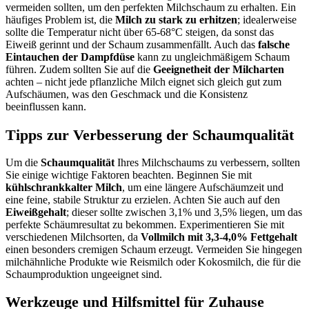
vermeiden sollten, um den perfekten Milchschaum zu erhalten. Ein
häufiges Problem ist, die
Milch zu stark zu erhitzen
; idealerweise
sollte die Temperatur nicht über 65-68°C steigen, da sonst das
Eiweiß gerinnt und der Schaum zusammenfällt. Auch das
falsche
Eintauchen der Dampfdüse
kann zu ungleichmäßigem Schaum
führen. Zudem sollten Sie auf die
Geeignetheit der Milcharten
achten – nicht jede pflanzliche Milch eignet sich gleich gut zum
Aufschäumen, was den Geschmack und die Konsistenz
beeinflussen kann.
Tipps zur Verbesserung der Schaumqualität
Um die
Schaumqualität
Ihres Milchschaums zu verbessern, sollten
Sie einige wichtige Faktoren beachten. Beginnen Sie mit
kühlschrankkalter Milch
, um eine längere Aufschäumzeit und
eine feine, stabile Struktur zu erzielen. Achten Sie auch auf den
Eiweißgehalt
; dieser sollte zwischen 3,1% und 3,5% liegen, um das
perfekte Schäumresultat zu bekommen. Experimentieren Sie mit
verschiedenen Milchsorten, da
Vollmilch mit 3,3-4,0% Fettgehalt
einen besonders cremigen Schaum erzeugt. Vermeiden Sie hingegen
milchähnliche Produkte wie Reismilch oder Kokosmilch, die für die
Schaumproduktion ungeeignet sind.
Werkzeuge und Hilfsmittel für Zuhause