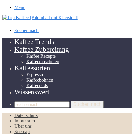
Menü
Suchen nach
Kaffee Trends
Kaffee Zubereitung
Kaffee Rezepte
Kaffeemaschinen
Kaffeesorten
Espresso
Kaffeebohnen
Kaffeepads
Wissenswert
Suchen nach
Datenschutz
Impressum
Über uns
Sitemap